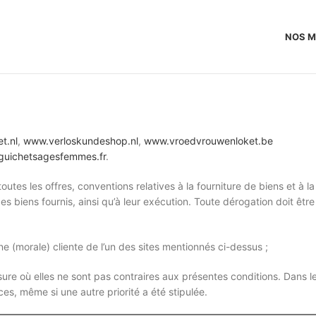
NOS 
t.nl
,
www.verloskundeshop.nl
,
www.vroedvrouwenloket.be
uichetsagesfemmes.fr
.
tes les offres, conventions relatives à la fourniture de biens et à la
des biens fournis, ainsi qu’à leur exécution. Toute dérogation doit être
ne (morale) cliente de l’un des sites mentionnés ci-dessus ;
sure où elles ne sont pas contraires aux présentes conditions. Dans l
es, même si une autre priorité a été stipulée.