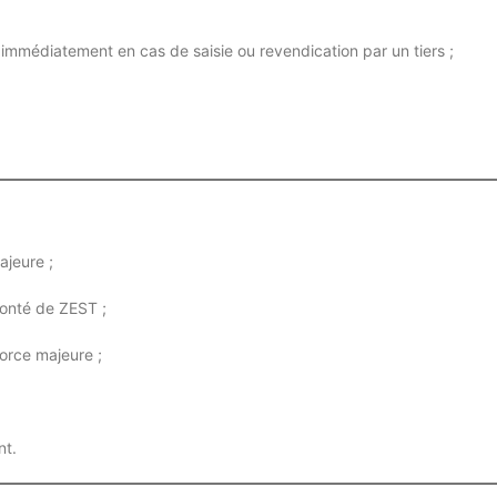
r immédiatement en cas de saisie ou revendication par un tiers ;
.
ajeure ;
lonté de ZEST ;
orce majeure ;
nt.