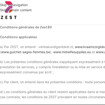
Skip to navigation
Skip to main content
Conditions générales de Zest BV
Conditions applicables
a) Par ZEST, on entend : verloskundigenloket.nl,
www.kraamzorgloke
(
www.guichet-sages-femmes.be
),
www.midwifesupplies.eu
et
www.g
b) Les présentes conditions générales s’appliquent expressément à tou
prestation de services, y compris l’installation ou la mise en service 
expressément convenue par écrit ;
c) Par client, on entend dans les présentes conditions : toute person
d) Les conditions générales du client restent applicables dans la me
cas contraire, les conditions de ZEST prévalent en toutes circonstanc