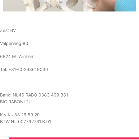
Zest BV
Velperweg 80
6824 HL Arnhem
Tel: +31-(0)263619030
Bank: NL46 RABO 0383 409 381
BIC RABONL2U
K.v.K.: 33.26.59.20
BTW NL.007792761.B.01