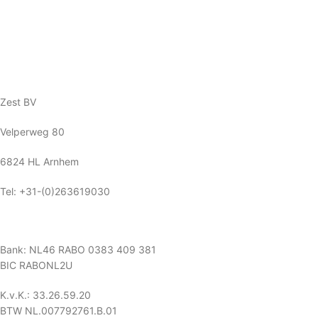
Zest BV
Velperweg 80
6824 HL Arnhem
Tel: +31-(0)263619030
Bank: NL46 RABO 0383 409 381
BIC RABONL2U
K.v.K.: 33.26.59.20
BTW NL.007792761.B.01