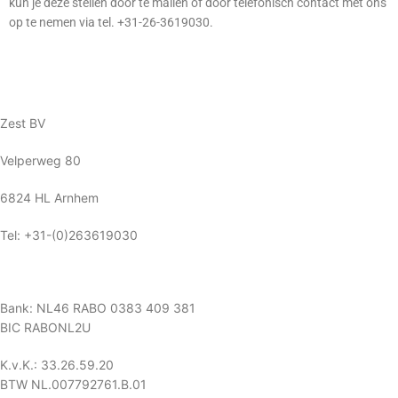
kun je deze stellen door te mailen of door telefonisch contact met ons
op te nemen via tel. +31-26-3619030.
Zest BV
Velperweg 80
6824 HL Arnhem
Tel: +31-(0)263619030
Bank: NL46 RABO 0383 409 381
BIC RABONL2U
K.v.K.: 33.26.59.20
BTW NL.007792761.B.01